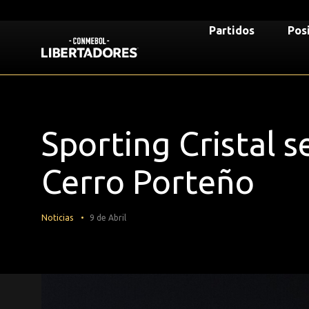
Saltar
al
Libertadores
Partidos
Pos
contenido
Mega
principal
Volver a la página de inicio
Navigation
Sporting Cristal 
Cerro Porteño
Noticias
9 de Abril