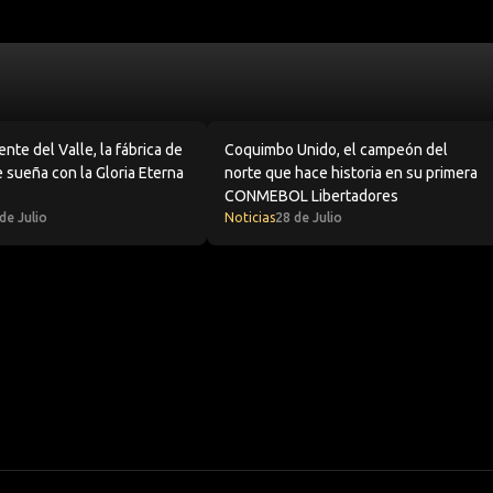
: resultados, plantel y calendario
te del Valle, la fábrica de cracks que sueña con la Gloria Eter
Coquimbo Unido, el campeón del no
nte del Valle, la fábrica de
Coquimbo Unido, el campeón del
 sueña con la Gloria Eterna
norte que hace historia en su primera
CONMEBOL Libertadores
de Julio
Noticias
28 de Julio