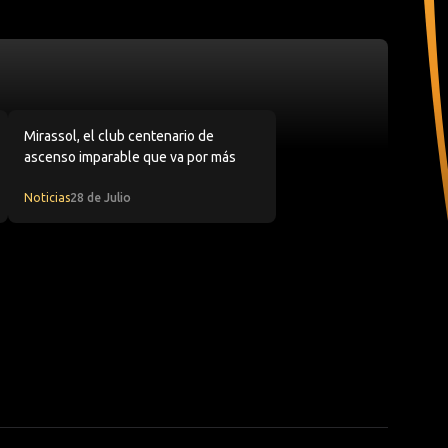
na
rte que hace historia en su primera CONMEBOL Libertadores
Mirassol, el club centenario de ascenso imparable que va po
Mirassol, el club centenario de
ascenso imparable que va por más
Noticias
28 de Julio