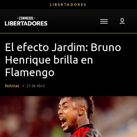
Saltar
LIBERTADORES
al
contenido
principal
Volver a la página de inicio
Libertadores
Mega
El efecto Jardim: Bruno
Navigation
Henrique brilla en
Flamengo
Noticias
25 de Abril