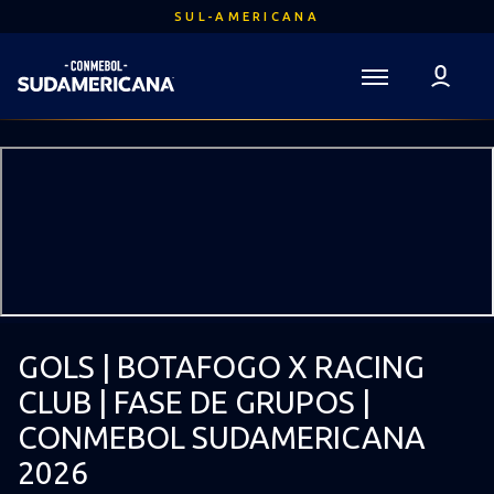
Ir
SUL-AMERICANA
para
o
conteúdo
Voltar para a Página Inicial
principal
Sudamericana
Mega
Navigation
GOLS | BOTAFOGO X RACING
CLUB | FASE DE GRUPOS |
CONMEBOL SUDAMERICANA
2026