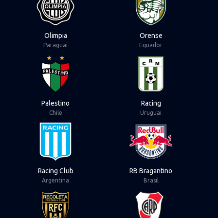
Olimpia
Orense
Paraguai
Equador
View Palestino
View Racing
Palestino
Racing
Chile
Uruguai
View Racing Club
View RB Bragantin
Racing Club
RB Bragantino
Argentina
Brasil
View Recoleta
View River Plate