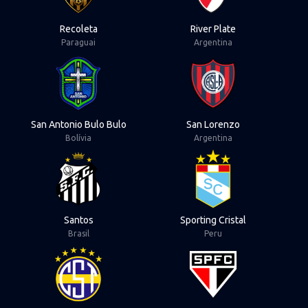
Recoleta
River Plate
Paraguai
Argentina
View San Antonio Bulo Bulo
View San Lorenzo
San Antonio Bulo Bulo
San Lorenzo
Bolívia
Argentina
View Santos
View Sporting Crist
Santos
Sporting Cristal
Brasil
Peru
View Sportivo Trinidense
View São Paulo