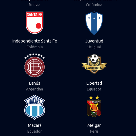
Bolívia
Colômbia
View Independiente Santa Fe
View Juventud
Independiente Santa Fe
Juventud
Colômbia
Uruguai
View Lanús
View Libertad
Lanús
Libertad
Argentina
Equador
View Macará
View Melgar
Macará
Melgar
Equador
Peru