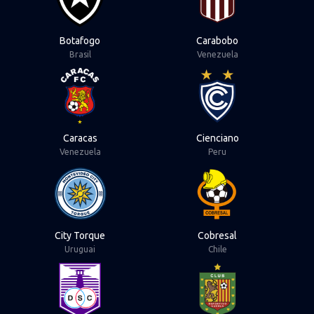
Botafogo
Carabobo
Brasil
Venezuela
View Caracas
View Cienciano
Caracas
Cienciano
Venezuela
Peru
View City Torque
View Cobresal
City Torque
Cobresal
Uruguai
Chile
View Defensor Sporting
View Deportivo Cu