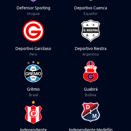
Defensor Sporting
Deportivo Cuenca
Uruguai
Equador
View Deportivo Garcilaso
View Deportivo Rie
Deportivo Garcilaso
Deportivo Riestra
Peru
Argentina
View Grêmio
View Guabirá
Grêmio
Guabirá
Brasil
Bolívia
View Independiente
View Independiente
Independiente
Independiente Medellín