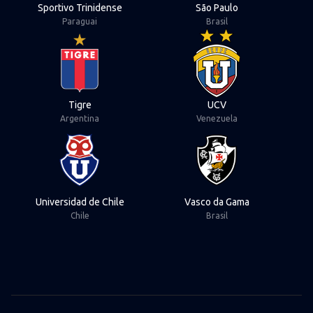
Sportivo Trinidense
São Paulo
Paraguai
Brasil
View Tigre
View UCV
Tigre
UCV
Argentina
Venezuela
View Universidad de Chile
View Vasco da Ga
Universidad de Chile
Vasco da Gama
Chile
Brasil