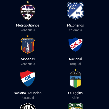
View Metropolitanos
View Millonarios
Metropolitanos
Millonarios
Venezuela
Colômbia
View Monagas
View Nacional
Monagas
Nacional
Venezuela
Uruguai
View Nacional Asunción
View O'Higgins
Nacional Asunción
O'Higgins
Paraguai
Chile
View Olimpia
View Orense