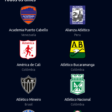
View Academia Puerto Cabello
View Alianza Atlét
Academia Puerto Cabello
Alianza Atlético
Venezuela
Peru
View América de Cali
View Atlético Buc
América de Cali
Atlético Bucaramanga
Colômbia
Colômbia
View Atlético Mineiro
View Atlético Naci
Atlético Mineiro
Atlético Nacional
Brasil
Colômbia
View Audax Italiano
View Barracas Cent