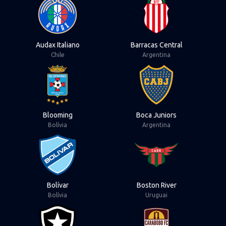
Audax Italiano
Barracas Central
Chile
Argentina
View Blooming
View Boca Juniors
Blooming
Boca Juniors
Bolívia
Argentina
View Bolívar
View Boston River
Bolívar
Boston River
Bolívia
Uruguai
View Botafogo
View Carabobo