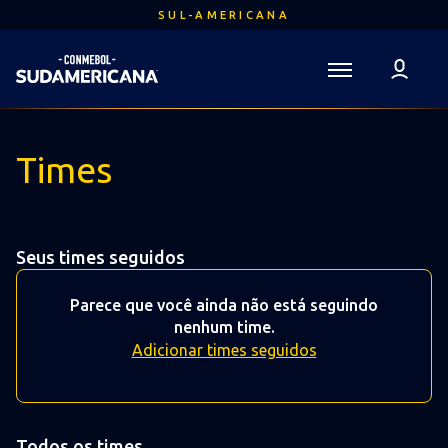
Ir
SUL-AMERICANA
para
o
conteúdo
Voltar para a Página Inicial
principal
Sudamericana
Mega
Times
Navigation
Seus times seguidos
Parece que você ainda não está seguindo
nenhum time.
Adicionar times seguidos
Todos os times