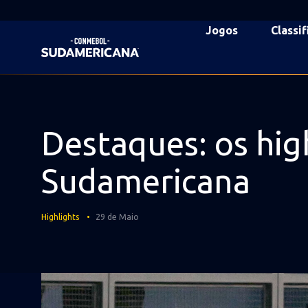
Ir
para
Sudamericana
Jogos
Classif
o
Mega
conteúdo
Voltar para a Página Inicial
Navigation
principal
Destaques: os hi
Sudamericana
Highlights
29 de Maio