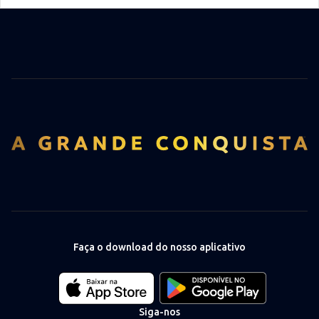
Faça o download do nosso aplicativo
Download
Download
our
our
app
app
Siga-nos