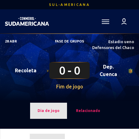
Ir
SUL-AMERICANA
para
o
conteúdo
Voltar para a Página Inicial
principal
Sudamericana
28 ABR
FASE DE GRUPOS
Estadio ueno
Mega
Defensores del Chaco
Navigation
0
0
Dep.
Recoleta
Cuenca
Fim de jogo
Dia de jogo
Relacionado