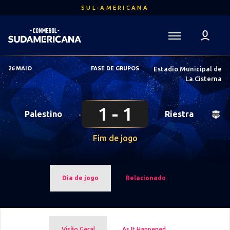
Ir
SUL-AMERICANA
para
o
conteúdo
Voltar para a Página Inicial
principal
Sudamericana
26 MAIO
FASE DE GRUPOS
Estadio Municipal de
Mega
La Cisterna
Navigation
1
1
Palestino
Riestra
Fim de jogo
Dia de jogo
Relacionado
Visão Geral
As It Happened