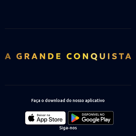
Faça o download do nosso aplicativo
Download
Download
our
our
app
app
Siga-nos
on
on