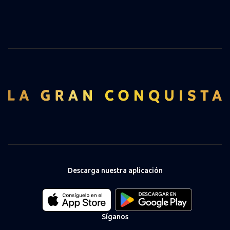
Descarga nuestra aplicación
Download
Download
our
our
app
app
Síganos
on
on