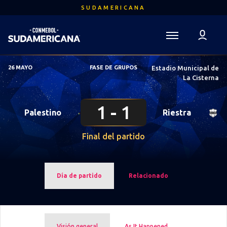
Saltar
SUDAMERICANA
al
contenido
principal
Volver a la página de inicio
Sudamericana
26 MAYO
FASE DE GRUPOS
Estadio Municipal de
Mega
La Cisterna
Navigation
1
1
Palestino
Riestra
Final del partido
Día de partido
Relacionado
Visión general
As It Happened