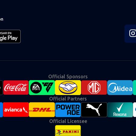
ón
Fol
us
on
Ins
Official Sponsors
Official Partners
Official Licensee