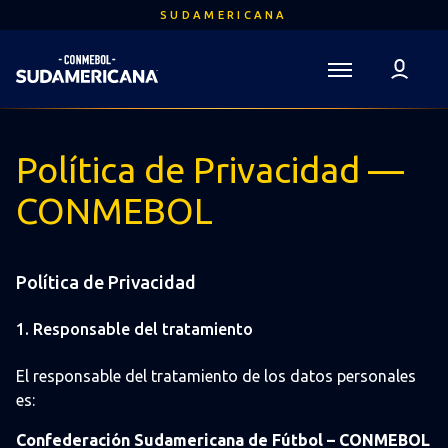
Saltar
SUDAMERICANA
al
contenido
principal
Volver a la página de inicio
Sudamericana
Mega
Política de Privacidad —
Navigation
CONMEBOL
Política de Privacidad
1. Responsable del tratamiento
El responsable del tratamiento de los datos personales
es:
Confederación Sudamericana de Fútbol – CONMEBOL