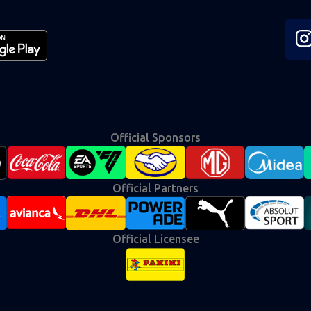
Fol
us
on
Ins
Official Sponsors
Official Partners
Official Licensee