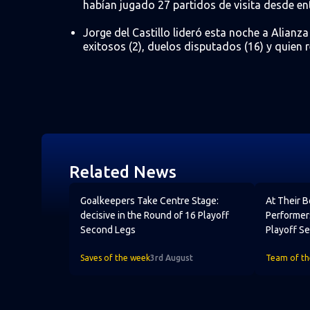
habían jugado 27 partidos de visita desde en
Jorge del Castillo lideró esta noche a Alianz
exitosos (2), duelos disputados (16) y quien r
Related News
Goalkeepers Take Centre Stage: decisive in the
At Their B
Goalkeepers Take Centre Stage:
At Their 
decisive in the Round of 16 Playoff
Performer
Second Legs
Playoff S
Saves of the week
3rd August
Team of t