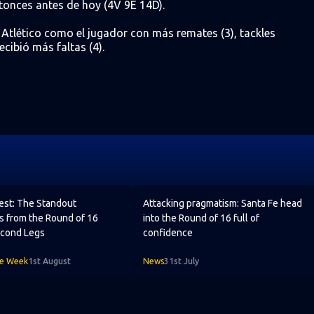
tonces antes de hoy (4V 9E 14D).
a Atlético como el jugador con más remates (3), tackles
ecibió más faltas (4).
 Round of 16 Playoff Second Legs
est: The Standout Performers from the Round of 16 Playoff S
Attacking pragmatism: Santa Fe head
Best: The Standout
Attacking pragmatism: Santa Fe head
s from the Round of 16
into the Round of 16 full of
econd Legs
confidence
he Week
1st August
News
31st July