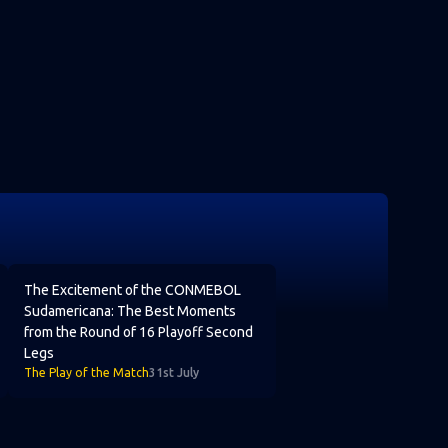
econd Legs
 into the Round of 16 full of confidence
The Excitement of the CONMEBOL Sudamericana: The Best M
The Excitement of the CONMEBOL
Sudamericana: The Best Moments
from the Round of 16 Playoff Second
Legs
The Play of the Match
31st July