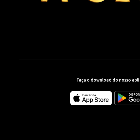
Faça o download do nosso apli
Download
Download
our
our
app
app
on
on
the
the
Apple
Android
app
app
store
store