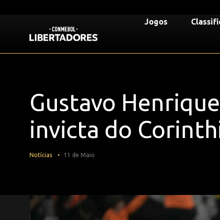
Ir
para
Libertadores
Jogos
Classif
o
Mega
conteúdo
Voltar para a Página Inicial
Navigation
principal
Gustavo Henrique
invicta do Corinth
Notícias
11 de Maio