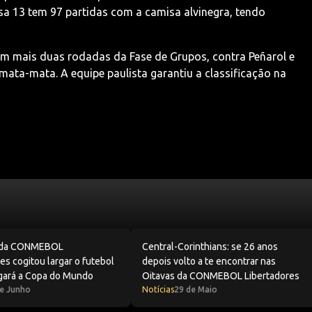
sa 13 tem 97 partidas com a camisa alvinegra, tendo
am mais duas rodadas da Fase de Grupos, contra Peñarol e
mata-mata. A equipe paulista garantiu a classificação na
sultados, elenco e calendário
 da CONMEBOL Libertadores cogitou largar o futebol e agora
Central-Corinthians: se 26 anos de
o da CONMEBOL
Central-Corinthians: se 26 anos
es cogitou largar o futebol
depois volto a te encontrar nas
ogará a Copa do Mundo
Oitavas da CONMEBOL Libertadores
de Junho
Notícias
29 de Maio