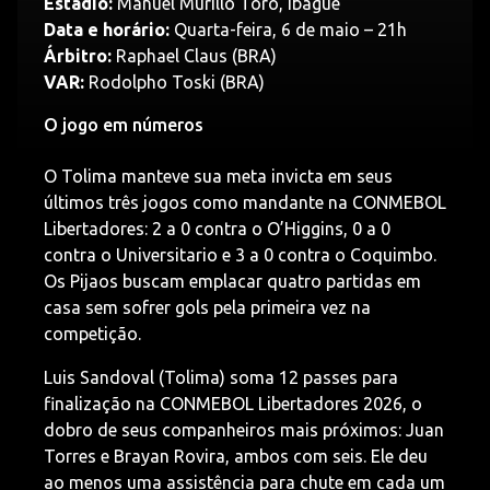
Estádio:
Manuel Murillo Toro, Ibagué
Data e horário:
Quarta-feira, 6 de maio – 21h
Árbitro:
Raphael Claus (BRA)
VAR:
Rodolpho Toski (BRA)
O jogo em números
O Tolima manteve sua meta invicta em seus
últimos três jogos como mandante na CONMEBOL
Libertadores: 2 a 0 contra o O’Higgins, 0 a 0
contra o Universitario e 3 a 0 contra o Coquimbo.
Os Pijaos buscam emplacar quatro partidas em
casa sem sofrer gols pela primeira vez na
competição.
Luis Sandoval (Tolima) soma 12 passes para
finalização na CONMEBOL Libertadores 2026, o
dobro de seus companheiros mais próximos: Juan
Torres e Brayan Rovira, ambos com seis. Ele deu
ao menos uma assistência para chute em cada um