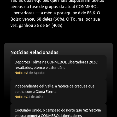
são as duas equipes que mais disputaram duelos
aéreos na fase de grupos da atual CONMEBOL
Libertadores — a média por equipe é de 86,6. O
Bolso venceu 68 deles (60%). O Tolima, por sua
vez, ganhou 26 de 64 (40%).
Notícias Relacionadas
Deportes Tolima na CONMEBOL Libertadores 2026: resul
Deportes Tolima na CONMEBOL Libertadores 2026:
resultados, elenco e calendário
Notícias
5 de Agosto
Independiente del Valle, a fábrica de craques que sonha
Independiente del Valle, a fábrica de craques que
sonha com a Glória Eterna
Notícias
28 de Julho
Coquimbo Unido, o campeão do norte que faz história
Coquimbo Unido, o campeão do norte que faz história
em sua primeira CONMEBOL Libertadores