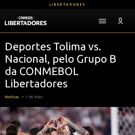
Ir
LIBERTADORES
para
o
conteúdo
Voltar para a Página Inicial
principal
Libertadores
Mega
Deportes Tolima vs.
Navigation
Nacional, pelo Grupo B
da CONMEBOL
Libertadores
Notícias
1 de Maio