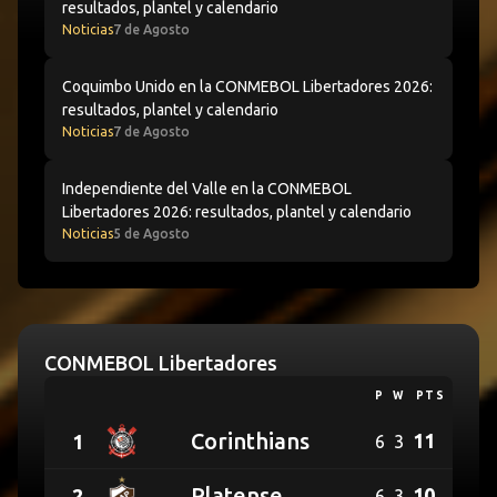
resultados, plantel y calendario
Noticias
7 de Agosto
Coquimbo Unido en la CONMEBOL Libertadores 2026: resu
Coquimbo Unido en la CONMEBOL Libertadores 2026:
resultados, plantel y calendario
Noticias
7 de Agosto
Independiente del Valle en la CONMEBOL Libertadores 202
Independiente del Valle en la CONMEBOL
Libertadores 2026: resultados, plantel y calendario
Noticias
5 de Agosto
Tabla de la liga
CONMEBOL Libertadores
P
W
PTS
Corinthians
11
1
6
3
SC
Platense
10
2
6
3