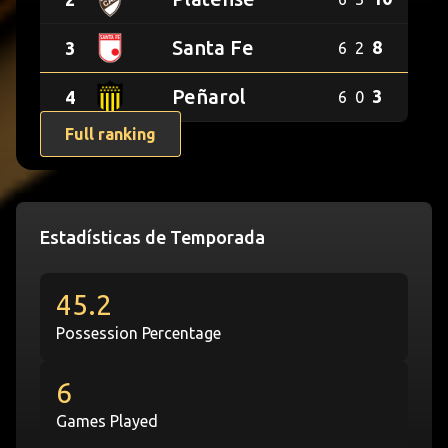
Corinthians
CA
Paulista
Santa Fe
8
3
6
2
Platense
Club
Peñarol
3
4
6
0
Independiente
CA
Santa
Full ranking
Peñarol
Fe
Team Stats
Estadísticas de Temporada
45.2
Possession Percentage
6
Games Played