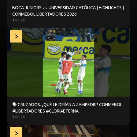
BOCA JUNIORS vs. UNIVERSIDAD CATÓLICA | HIGHLIGHTS |
CONMEBOL LIBERTADORES 2026
3.08.26
🗣️ CRUZADOS: ¿QUÉ LE DIRÍAN A ZAMPEDRI? CONMEBO
🗣️ CRUZADOS: ¿QUÉ LE DIRÍAN A ZAMPEDRI? CONMEBOL
#LIBERTADORES #GLORIAETERNA
3.08.26
UNA ENTRADA EN CALOR DIGNA DE CINEMATECA 🎬🔥 