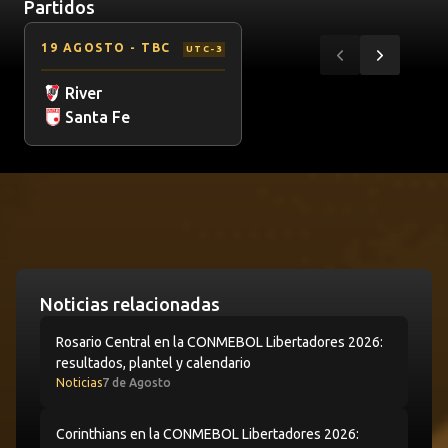
Partidos
Item
CA River PlatevsClub Independiente Santa Fe
19 AGOSTO
- TBC
UTC-3
1
Anterior
Siguiente
of
River
6
Santa Fe
Últimas noticias
Noticias relacionadas
Rosario Central en la CONMEBOL Libertadores 2026: resu
Rosario Central en la CONMEBOL Libertadores 2026:
resultados, plantel y calendario
Noticias
7 de Agosto
Corinthians en la CONMEBOL Libertadores 2026: resultad
Corinthians en la CONMEBOL Libertadores 2026: