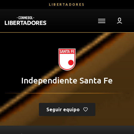
Saltar
LIBERTADORES
al
contenido
principal
Volver a la página de inicio
Libertadores
Mega
Navigation
Independiente Santa Fe
Follow Us
Seguir equipo
Partidos