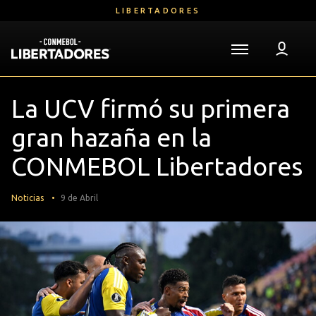
Saltar
LIBERTADORES
al
contenido
principal
Volver a la página de inicio
Libertadores
Mega
La UCV firmó su primera
Navigation
gran hazaña en la
CONMEBOL Libertadores
Noticias
9 de Abril