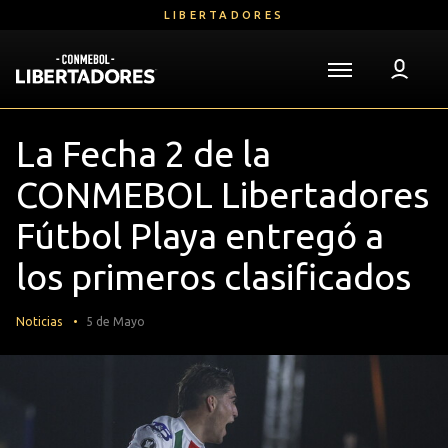
Saltar
LIBERTADORES
al
contenido
principal
Volver a la página de inicio
Libertadores
Mega
La Fecha 2 de la
Navigation
CONMEBOL Libertadores
Fútbol Playa entregó a
los primeros clasificados
Noticias
5 de Mayo