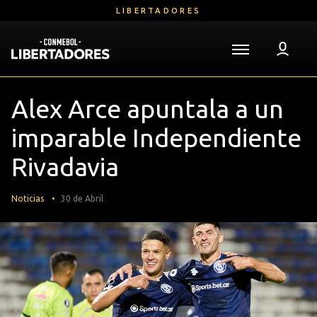
Saltar
LIBERTADORES
al
contenido
principal
Volver a la página de inicio
Libertadores
Mega
Alex Arce apuntala a un
Navigation
imparable Independiente
Rivadavia
Noticias
30 de Abril