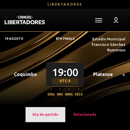
Saltar
LIBERTADORES
al
contenido
principal
Volver a la página de inicio
Libertadores
19 AGOSTO
8TH FINALS
Estadio Municipal
Mega
Francisco Sánchez
Navigation
Rumoroso
19:00
Coquimbo
Platense
UTC-3
-
:
-
:
-
:
-
DÍAS
HRS
MINS
SECS
Día de partido
Relacionado