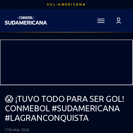
Ir
SUL-AMERICANA
para
o
conteúdo
Voltar para a Página Inicial
principal
Sudamericana
Mega
Navigation
😱 ¡TUVO TODO PARA SER GOL!
CONMEBOL #SUDAMERICANA
#LAGRANCONQUISTA
17th Mar 2026