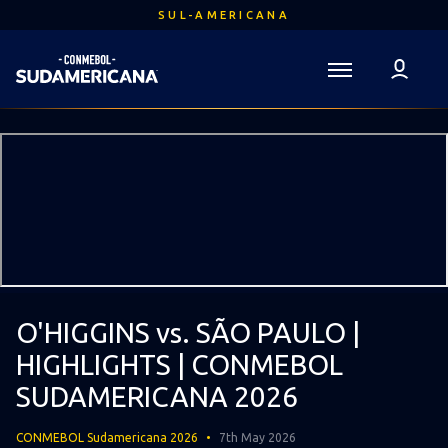
Ir
SUL-AMERICANA
para
o
conteúdo
Voltar para a Página Inicial
principal
Sudamericana
Mega
Navigation
O'HIGGINS vs. SÃO PAULO |
HIGHLIGHTS | CONMEBOL
SUDAMERICANA 2026
CONMEBOL Sudamericana 2026
7th May 2026