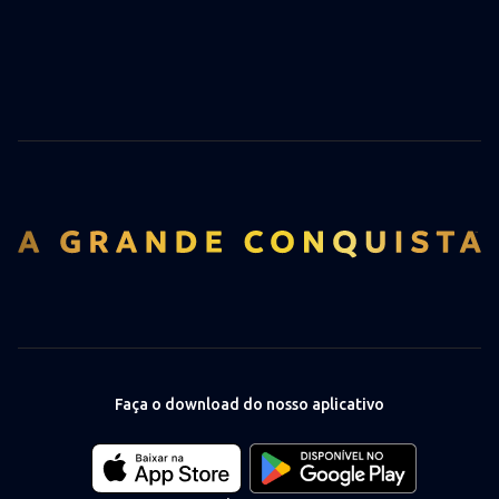
Faça o download do nosso aplicativo
Download
Download
our
our
app
app