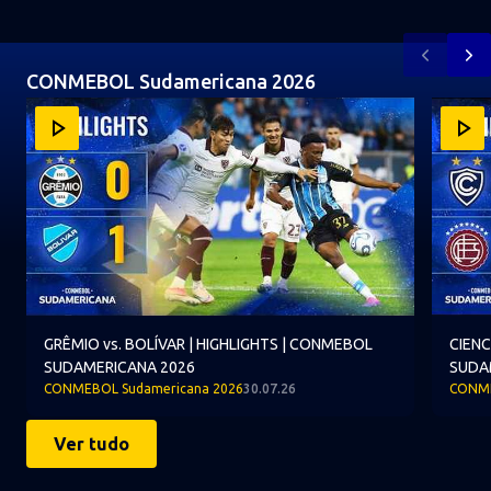
Anterior
Pr
CONMEBOL Sudamericana 2026
Item
GRÊMIO vs. BOLÍVAR | HIGHLIGHTS | CONMEBOL SUDAM
CIENCI
1
of
10
GRÊMIO vs. BOLÍVAR | HIGHLIGHTS | CONMEBOL
CIENC
SUDAMERICANA 2026
SUDA
CONMEBOL Sudamericana 2026
30.07.26
CONME
Ver tudo