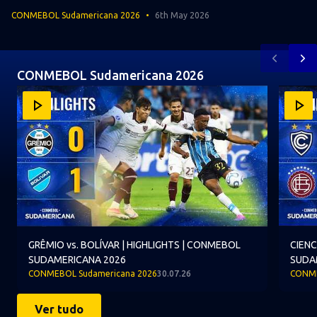
CONMEBOL Sudamericana 2026
6th May 2026
Anterior
Pr
CONMEBOL Sudamericana 2026
Item
GRÊMIO vs. BOLÍVAR | HIGHLIGHTS | CONMEBOL SUDAM
CIENCI
1
of
10
GRÊMIO vs. BOLÍVAR | HIGHLIGHTS | CONMEBOL
CIENC
SUDAMERICANA 2026
SUDA
CONMEBOL Sudamericana 2026
30.07.26
CONME
Ver tudo