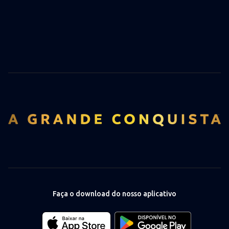
Faça o download do nosso aplicativo
Download
Download
our
our