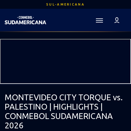
Ir
SUL-AMERICANA
para
o
conteúdo
Voltar para a Página Inicial
principal
Sudamericana
Mega
Navigation
MONTEVIDEO CITY TORQUE vs.
PALESTINO | HIGHLIGHTS |
CONMEBOL SUDAMERICANA
2026