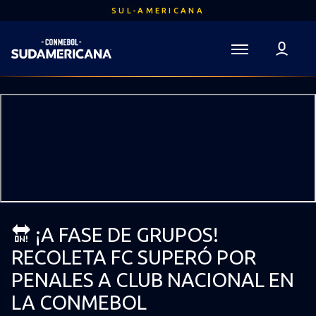
Ir
SUL-AMERICANA
para
o
conteúdo
Voltar para a Página Inicial
principal
Sudamericana
Mega
Navigation
🔛 ¡A FASE DE GRUPOS!
RECOLETA FC SUPERÓ POR
PENALES A CLUB NACIONAL EN
LA CONMEBOL