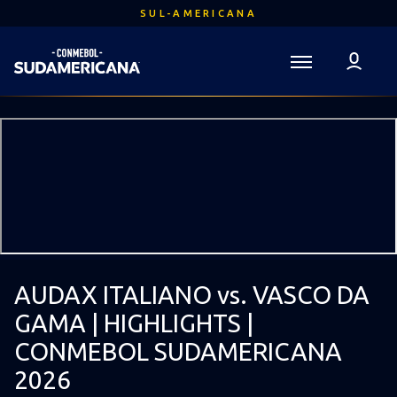
Ir
SUL-AMERICANA
para
o
conteúdo
Voltar para a Página Inicial
principal
Sudamericana
Mega
Navigation
AUDAX ITALIANO vs. VASCO DA
GAMA | HIGHLIGHTS |
CONMEBOL SUDAMERICANA
2026