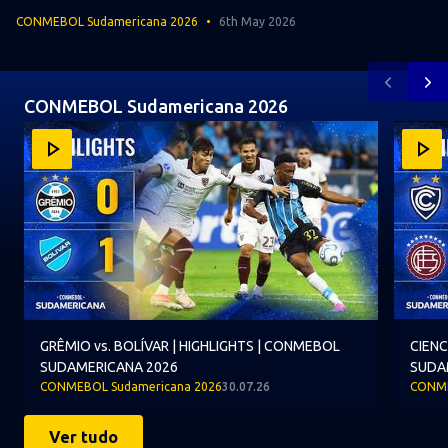
CONMEBOL Sudamericana 2026
6th May 2026
Anterior
Pr
CONMEBOL Sudamericana 2026
Item
GRÊMIO vs. BOLÍVAR | HIGHLIGHTS | CONMEBOL SUDAM
CIENCI
1
of
10
GRÊMIO vs. BOLÍVAR | HIGHLIGHTS | CONMEBOL
CIENC
SUDAMERICANA 2026
SUDA
CONMEBOL Sudamericana 2026
30.07.26
CONME
Ver tudo