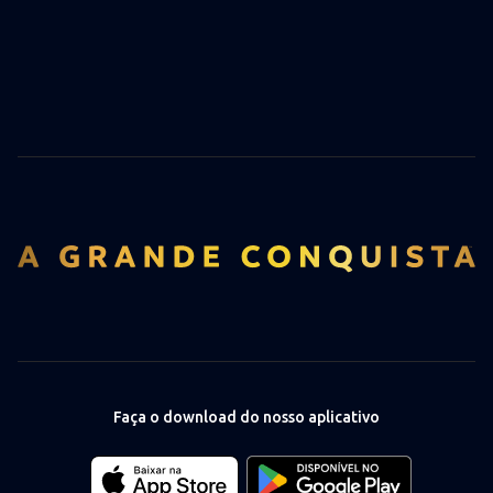
Faça o download do nosso aplicativo
Download
Download
our
our