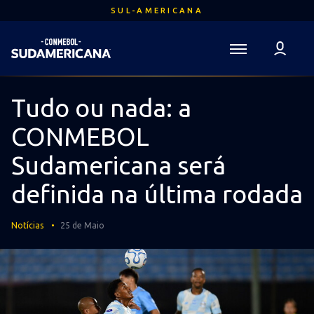
Ir
SUL-AMERICANA
para
o
conteúdo
Voltar para a Página Inicial
principal
Sudamericana
Mega
Tudo ou nada: a
Navigation
CONMEBOL
Sudamericana será
definida na última rodada
Notícias
25 de Maio