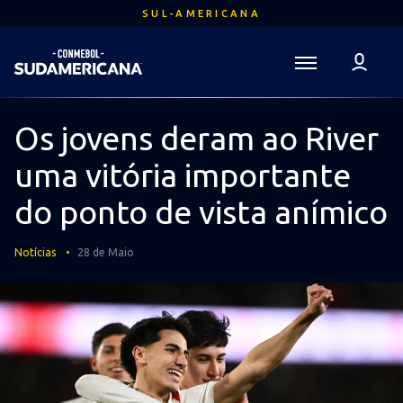
Ir
SUL-AMERICANA
para
o
conteúdo
Voltar para a Página Inicial
principal
Sudamericana
Mega
Os jovens deram ao River
Navigation
uma vitória importante
do ponto de vista anímico
Notícias
28 de Maio