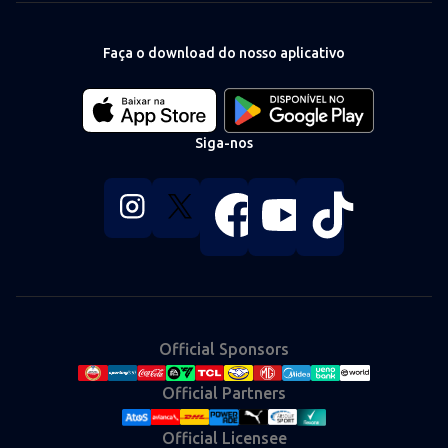
Faça o download do nosso aplicativo
Download
Download
our
our
app
app
Siga-nos
on
on
the
the
Apple
Android
Follow
Follow
Follow
Follow
Follow
app
app
us
us
us
us
us
store
store
on
on
on
on
on
Instagram
X
Facebook
YouTube
TikTok
(Twitter)
Official Sponsors
Official Partners
Official Licensee