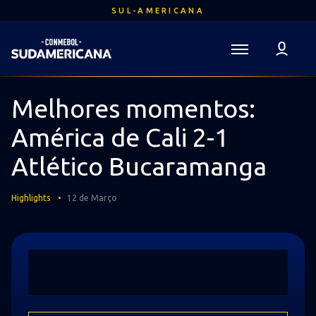
Ir
SUL-AMERICANA
para
o
conteúdo
Voltar para a Página Inicial
principal
Sudamericana
Mega
Melhores momentos:
Navigation
América de Cali 2-1
Atlético Bucaramanga
Highlights
12 de Março