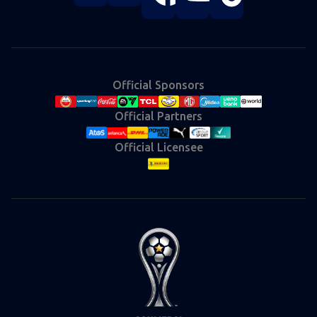
store
store
on
on
on
on
on
Instagram
X
Facebook
YouTube
TikTok
(Twitter)
Official Sponsors
Official Partners
Official Licensee