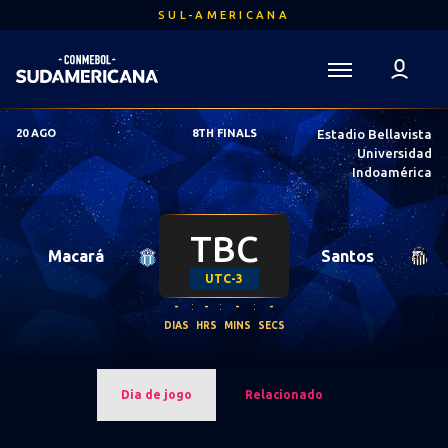
Ir
SUL-AMERICANA
para
o
conteúdo
Voltar para a Página Inicial
principal
Sudamericana
20 AGO
8TH FINALS
Estadio Bellavista
Mega
Universidad
Navigation
Indoamérica
TBC
Macará
Santos
UTC-3
-
:
-
:
-
:
-
DIAS
HRS
MINS
SECS
Dia de jogo
Relacionado