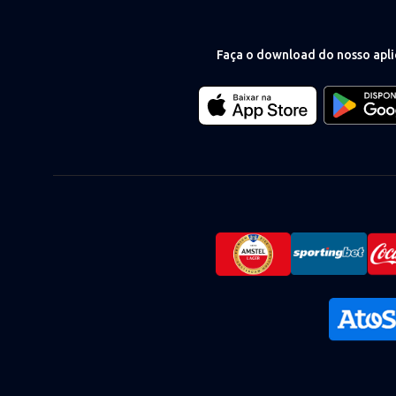
Faça o download do nosso apli
Download
Download
our
our
app
app
on
on
the
the
Apple
Android
app
app
store
store