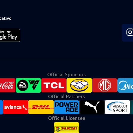
cativo
Fol
us
on
Ins
Official Sponsors
Official Partners
Official Licensee