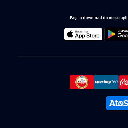
Faça o download do nosso apli
Download
Download
our
our
app
app
on
on
the
the
Apple
Android
app
app
store
store