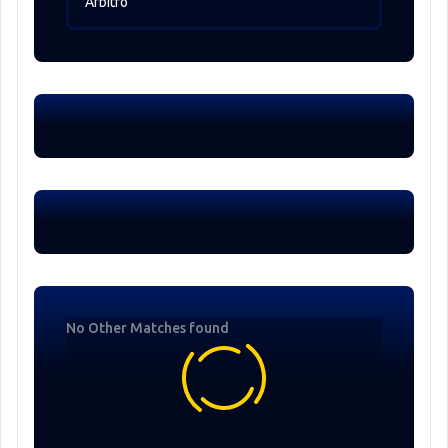
Árbitro
No Other Matches found