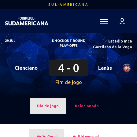
Ir
SUL-AMERICANA
para
o
conteúdo
Voltar para a Página Inicial
principal
Sudamericana
29 JUL
KNOCKOUT ROUND
Estadio Inca
Mega
PLAY-OFFS
Garcilaso de la Vega
Navigation
4
0
Cienciano
Lanús
Fim de jogo
Dia de jogo
Relacionado
Visão Geral
As It Happened