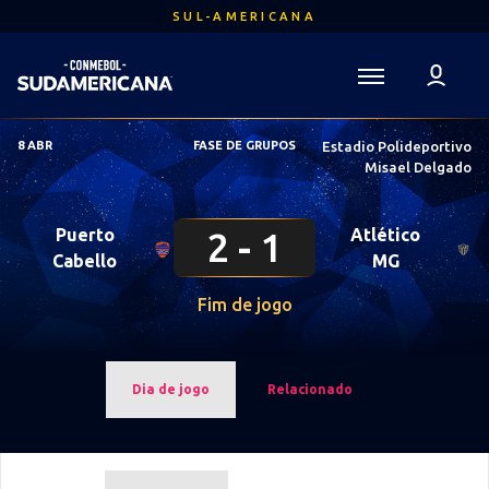
Ir
SUL-AMERICANA
para
o
conteúdo
Voltar para a Página Inicial
principal
Sudamericana
8 ABR
FASE DE GRUPOS
Estadio Polideportivo
Mega
Misael Delgado
Navigation
Puerto
2
1
Atlético
Cabello
MG
Fim de jogo
Dia de jogo
Relacionado