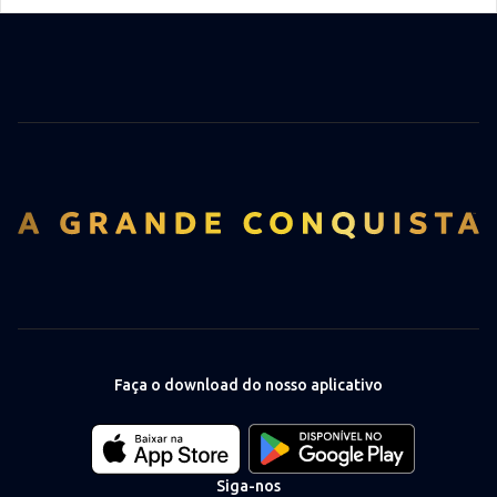
Faça o download do nosso aplicativo
Download
Download
our
our
app
app
Siga-nos