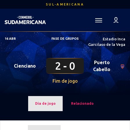
Ir
SUL-AMERICANA
para
o
conteúdo
Voltar para a Página Inicial
principal
Sudamericana
16 ABR
FASE DE GRUPOS
Estadio Inca
Mega
Garcilaso de la Vega
Navigation
2
0
Puerto
Cienciano
Cabello
Fim de jogo
Dia de jogo
Relacionado