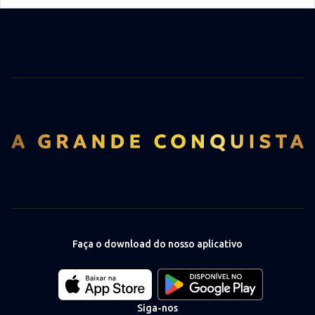
Faça o download do nosso aplicativo
Download
Download
our
our
app
app
Siga-nos