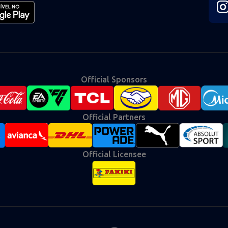
Fol
us
on
Ins
Official Sponsors
Official Partners
Official Licensee