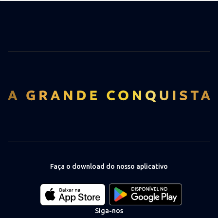
Faça o download do nosso aplicativo
Download
Download
our
our
app
app
Siga-nos
on
on