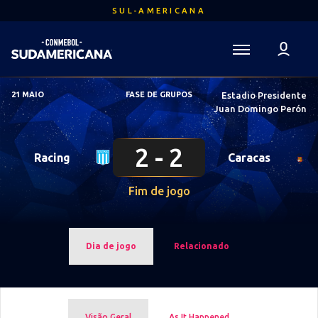
Ir
SUL-AMERICANA
para
o
conteúdo
Voltar para a Página Inicial
principal
Sudamericana
21 MAIO
FASE DE GRUPOS
Estadio Presidente
Mega
Juan Domingo Perón
Navigation
2
2
Racing
Caracas
Fim de jogo
Dia de jogo
Relacionado
Visão Geral
As It Happened