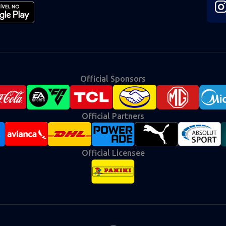
Fol
us
on
Ins
Official Sponsors
Official Partners
Official Licensee