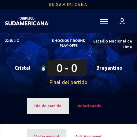
Saltar
SUDAMERICANA
al
contenido
principal
Volver a la página de inicio
Sudamericana
22 JULIO
KNOCKOUT ROUND
Estadio Nacional de
Mega
PLAY-OFFS
Lima
Navigation
0
0
Cristal
Bragantino
Final del partido
Día de partido
Relacionado
Visión general
As It Happened