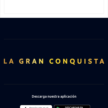
Descarga nuestra aplicación
Download
Download