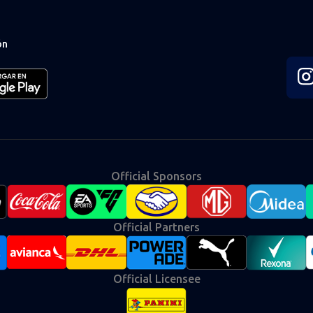
ón
Fol
us
on
Ins
Official Sponsors
Official Partners
Official Licensee