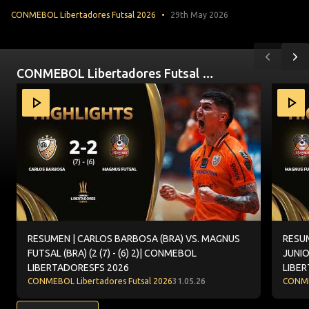
CONMEBOL Libertadores Futsal 2026
29th May 2026
Anterior
Pr
CONMEBOL Libertadores Futsal 2026
Item
RESUMEN | CARLOS BARBOSA (BRA) VS. MAGNUS FUTSAL (
RESUME
1
of
10
RESUMEN | CARLOS BARBOSA (BRA) VS. MAGNUS
RESUM
FUTSAL (BRA) (2 (7) - (6) 2)| CONMEBOL
JUNIO
LIBERTADORESFS 2026
LIBE
CONMEBOL Libertadores Futsal 2026
31.05.26
CONME