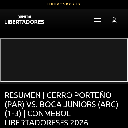
Ir
LIBERTADORES
para
o
conteúdo
Voltar para a Página Inicial
principal
Libertadores
Mega
Navigation
RESUMEN | CERRO PORTEÑO
(PAR) VS. BOCA JUNIORS (ARG)
(1-3) | CONMEBOL
LIBERTADORESFS 2026