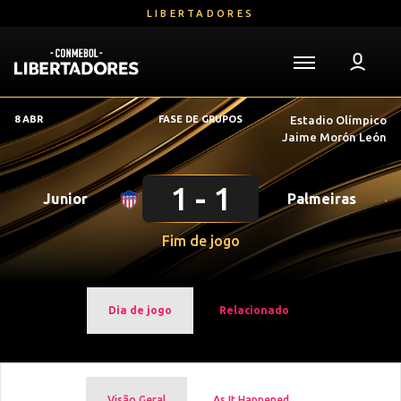
Ir
LIBERTADORES
para
o
conteúdo
Voltar para a Página Inicial
principal
Libertadores
8 ABR
FASE DE GRUPOS
Estadio Olímpico
Mega
Jaime Morón León
Navigation
1
1
Junior
Palmeiras
Fim de jogo
Dia de jogo
Relacionado
Visão Geral
As It Happened