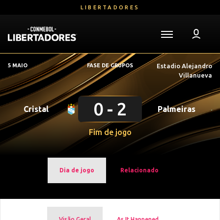
Ir
LIBERTADORES
para
o
conteúdo
Voltar para a Página Inicial
principal
Libertadores
5 MAIO
FASE DE GRUPOS
Estadio Alejandro
Mega
Villanueva
Navigation
0
2
Cristal
Palmeiras
Fim de jogo
Dia de jogo
Relacionado
Visão Geral
As It Happened