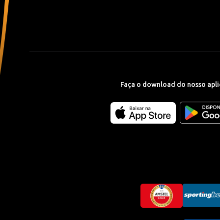
Faça o download do nosso apli
Download
Download
our
our
app
app
on
on
the
the
Apple
Android
app
app
store
store