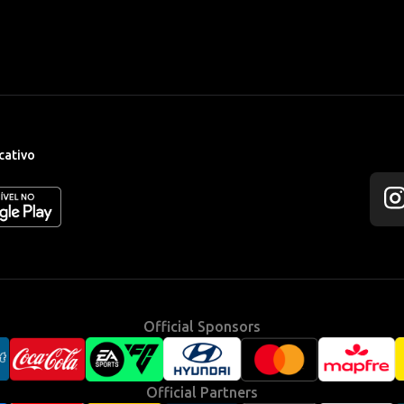
cativo
Fol
us
on
Ins
Official Sponsors
Official Partners