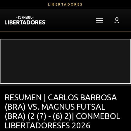
Saltar
LIBERTADORES
al
contenido
principal
Volver a la página de inicio
Libertadores
Mega
Navigation
RESUMEN | CARLOS BARBOSA
(BRA) VS. MAGNUS FUTSAL
(BRA) (2 (7) - (6) 2)| CONMEBOL
LIBERTADORESFS 2026