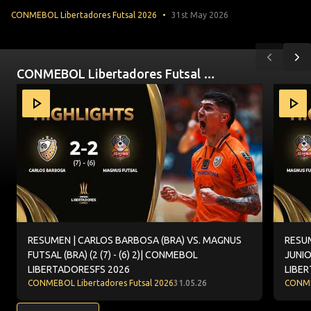
CONMEBOL Libertadores Futsal 2026
31st May 2026
Anterior
Si
CONMEBOL Libertadores Futsal 2026
Item
RESUMEN | CARLOS BARBOSA (BRA) VS. MAGNUS FUTSAL (
RESUME
1
of
10
RESUMEN | CARLOS BARBOSA (BRA) VS. MAGNUS
RESUM
FUTSAL (BRA) (2 (7) - (6) 2)| CONMEBOL
JUNIO
LIBERTADORESFS 2026
LIBE
CONMEBOL Libertadores Futsal 2026
31.05.26
CONME