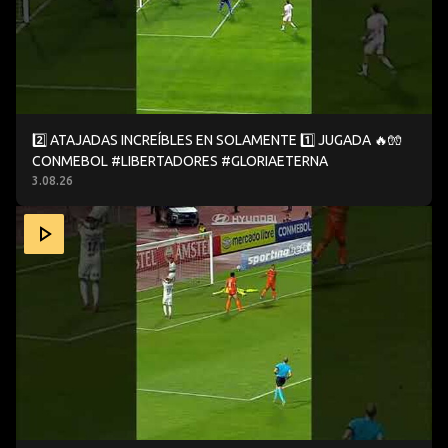
2️⃣ ATAJADAS INCREÍBLES EN SOLAMENTE 1️⃣ JUGADA 🔥🧤
CONMEBOL #LIBERTADORES #GLORIAETERNA
3.08.26
🧤 ¡VARELA Y UNA DE LAS ATAJADAS DE LA FECHA EN L