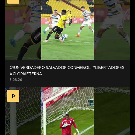
😝UN VERDADERO SALVADOR CONMEBOL. #LIBERTADORES
#GLORIAETERNA
3.08.26
UN ATAJADÓN DE CARLOS MIGUEL 🧤😮‍💨CONMEBOL #L