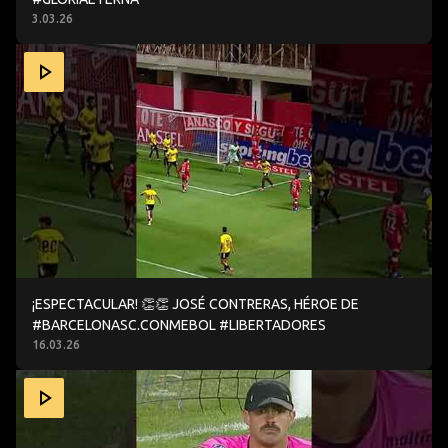
3.03.26
¡ESPECTACULAR! 👏👏 JOSÉ CONTRERAS, HÉROE DE #B
¡ESPECTACULAR! 👏👏 JOSÉ CONTRERAS, HÉROE DE
#BARCELONASC.CONMEBOL #LIBERTADORES
16.03.26
🧤 EL LOCO BRUERA EN MODO FIGURA…CONMEBOL #LIB