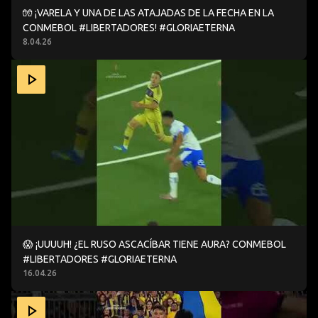
🧤 ¡VARELA Y UNA DE LAS ATAJADAS DE LA FECHA EN LA
CONMEBOL #LIBERTADORES! #GLORIAETERNA
8.04.26
😱 ¡UUUUH! ¿EL RUSO ASCACÍBAR TIENE AURA? CONMEB
😱 ¡UUUUH! ¿EL RUSO ASCACÍBAR TIENE AURA? CONMEBOL
#LIBERTADORES #GLORIAETERNA
16.04.26
🤯 ¡ESPECTACULAR ATAJADA DE JEREMÍAS LEDESMA! C