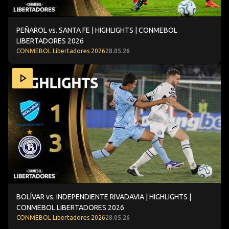
PEÑAROL vs. SANTA FE | HIGHLIGHTS | CONMEBOL
LIBERTADORES 2026
CONMEBOL Libertadores 2026
28.05.26
BOLÍVAR vs. INDEPENDIENTE RIVADAVIA | HIGHLIGHTS |
BOLÍVAR vs. INDEPENDIENTE RIVADAVIA | HIGHLIGHTS |
CONMEBOL LIBERTADORES 2026
CONMEBOL Libertadores 2026
28.05.26