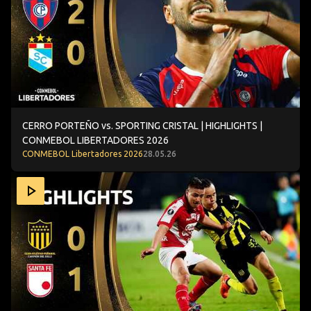
CERRO PORTEÑO vs. SPORTING CRISTAL | HIGHLIGHTS |
CONMEBOL LIBERTADORES 2026
CONMEBOL Libertadores 2026
28.05.26
PEÑAROL vs. SANTA FE | HIGHLIGHTS | CONMEBOL LIBER