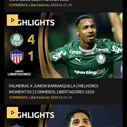
CONMEBOL Libertadores 2026
28.05.26
PALMEIRAS X JUNIOR BARRANQUILLA | MELHORES MOME
PALMEIRAS X JUNIOR BARRANQUILLA | MELHORES
MOMENTOS | CONMEBOL LIBERTADORES 2026
CONMEBOL Libertadores 2026
28.05.26
CERRO PORTEÑO vs. SPORTING CRISTAL | HIGHLIGHTS |