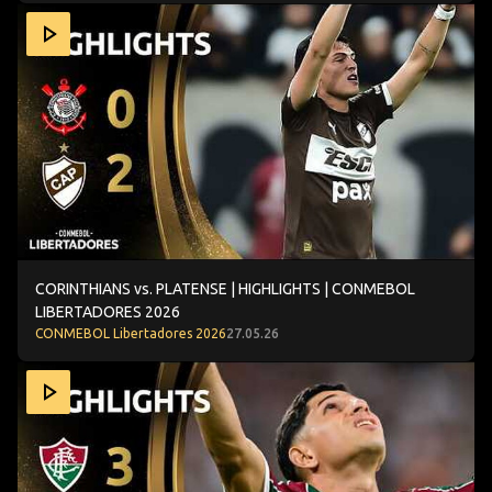
CORINTHIANS vs. PLATENSE | HIGHLIGHTS | CONMEBOL L
CORINTHIANS vs. PLATENSE | HIGHLIGHTS | CONMEBOL
LIBERTADORES 2026
CONMEBOL Libertadores 2026
27.05.26
FLUMINENSE X DEPORTIVO LA GUAIRA | MELHORES MOM