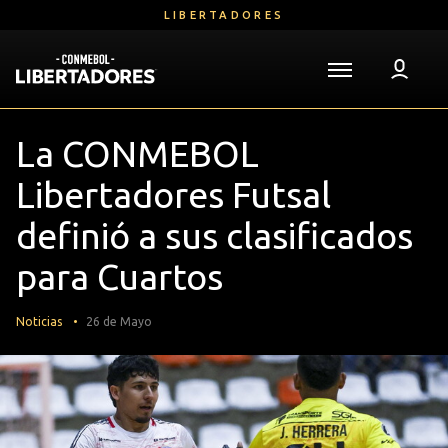
Saltar
LIBERTADORES
al
contenido
principal
Volver a la página de inicio
Libertadores
Mega
La CONMEBOL
Navigation
Libertadores Futsal
definió a sus clasificados
para Cuartos
Noticias
26 de Mayo