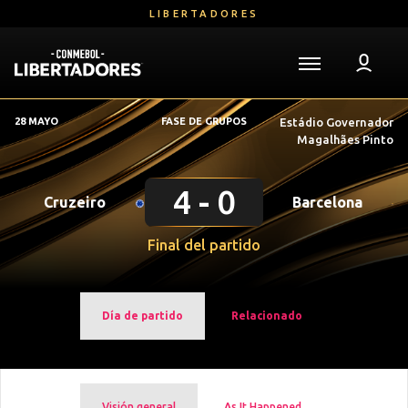
Saltar
LIBERTADORES
al
contenido
principal
Volver a la página de inicio
Libertadores
28 MAYO
FASE DE GRUPOS
Estádio Governador
Mega
Magalhães Pinto
Navigation
4
0
Cruzeiro
Barcelona
Final del partido
Día de partido
Relacionado
Visión general
As It Happened