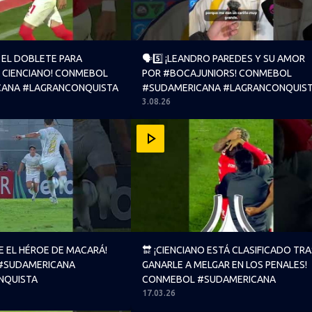
Y EL DOBLETE PARA
🗣️5️⃣ ¡LEANDRO PAREDES Y SU AMOR
A CIENCIANO! CONMEBOL
POR #BOCAJUNIORS! CONMEBOL
CANA #LAGRANCONQUISTA
#SUDAMERICANA #LAGRANCONQUIS
3.08.26
INDEPENDIENTE SANTA FE! CONMEBOL #SUDAMERICANA
FUE EL HÉROE DE MACARÁ! CONMEBOL #SUDAMERICANA #L
🔛 ¡CIENCIANO ESTÁ CLASIFICAD
UE EL HÉROE DE MACARÁ!
🔛 ¡CIENCIANO ESTÁ CLASIFICADO TRA
#SUDAMERICANA
GANARLE A MELGAR EN LOS PENALES!
NQUISTA
CONMEBOL #SUDAMERICANA
17.03.26