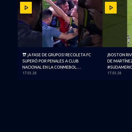
🔛 ¡A FASE DE GRUPOS! RECOLETA FC SUPERÓ PO
¡BOSTON RI
🔛 ¡A FASE DE GRUPOS! RECOLETA FC
¡BOSTON RIV
SUPERÓ POR PENALES A CLUB
DE MARTÍNE
NACIONAL EN LA CONMEBOL
#SUDAMERI
17.03.26
#SUDAMERICANA
17.03.26