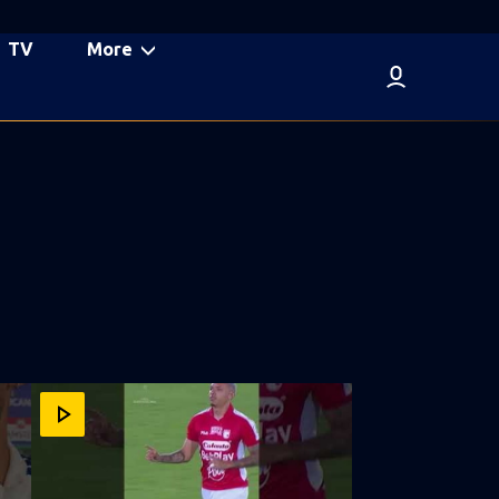
TV
More
ANCONQUISTA
 #SUDAMERICANA #LAGRANCONQUISTA
 AMOR POR #BOCAJUNIORS! CONMEBOL #SUDAMERICANA #L
🕰️ ¡EL CAMBIO PERFECTO: FAGÚNDEZ MARCÓ EL 2 A 