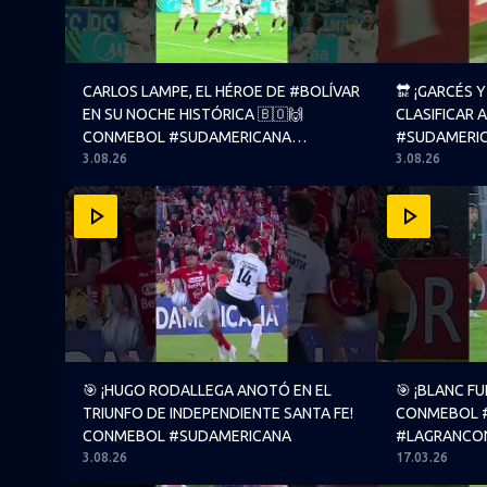
CARLOS LAMPE, EL HÉROE DE #BOLÍVAR
🔛 ¡GARCÉS 
EN SU NOCHE HISTÓRICA 🇧🇴🙌
CLASIFICAR 
CONMEBOL #SUDAMERICANA
#SUDAMERI
3.08.26
#LAGRANCONQUISTA
3.08.26
🎯 ¡HUGO RODALLEGA ANOTÓ EN EL TRIUNFO DE 
🎯 ¡BLANC 
🎯 ¡HUGO RODALLEGA ANOTÓ EN EL
🎯 ¡BLANC F
TRIUNFO DE INDEPENDIENTE SANTA FE!
CONMEBOL 
CONMEBOL #SUDAMERICANA
#LAGRANCO
3.08.26
17.03.26