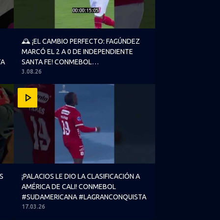
🕰️ ¡EL CAMBIO PERFECTO: FAGÚNDEZ
MARCÓ EL 2 A 0 DE INDEPENDIENTE
TA
SANTA FE! CONMEBOL
3.08.26
#SUDAMERICANA
AGRANCONQUISTA
O TRAS GANARLE A MELGAR EN LOS PENALES! CONMEBOL #
¡PALACIOS LE DIO LA CLASIFICACIÓN A AMÉRICA DE 
S
¡PALACIOS LE DIO LA CLASIFICACIÓN A
AMÉRICA DE CALI! CONMEBOL
#SUDAMERICANA #LAGRANCONQUISTA
17.03.26