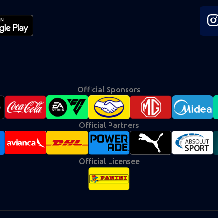
Fol
us
on
Ins
Official Sponsors
Official Partners
Official Licensee