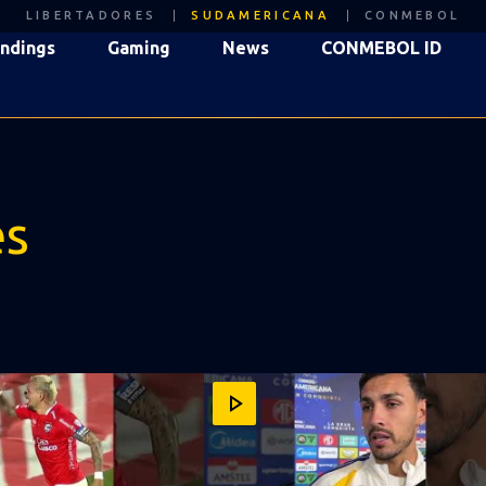
LIBERTADORES
SUDAMERICANA
CONMEBOL
ndings
Gaming
News
CONMEBOL ID
es
OCHE HISTÓRICA 🇧🇴🙌 CONMEBOL #SUDAMERICANA #LAGR
Y EL DOBLETE PARA CLASIFICAR A CIENCIANO! CONMEBOL
🗣️5️⃣ ¡LEANDRO PAREDES Y SU