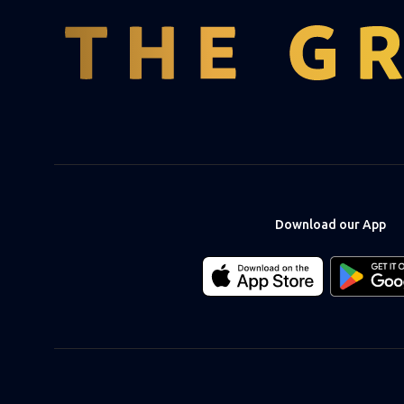
Download our App
Download
Download
our
our
app
app
on
on
the
the
Apple
Android
app
app
store
store