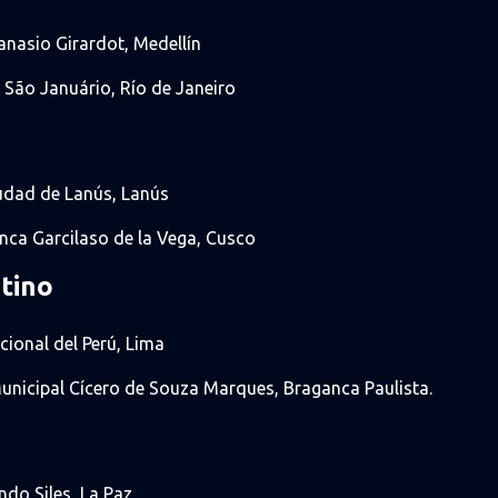
tanasio Girardot, Medellín
o São Januário, Río de Janeiro
iudad de Lanús, Lanús
 Inca Garcilaso de la Vega, Cusco
ntino
acional del Perú, Lima
 Municipal Cícero de Souza Marques, Braganca Paulista.
ando Siles, La Paz