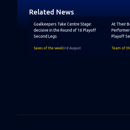
Related News
Goalkeepers Take Centre Stage: decisive in the
At Their B
Goalkeepers Take Centre Stage:
At Their 
decisive in the Round of 16 Playoff
Performer
Second Legs
Playoff S
Saves of the week
3rd August
Team of t