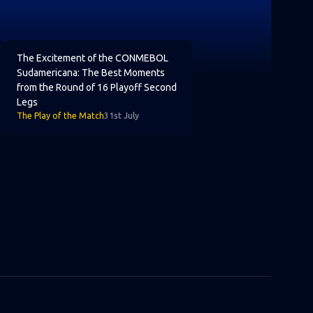
econd Legs
 into the Round of 16 full of confidence
The Excitement of the CONMEBOL Sudamericana: The Best M
The Excitement of the CONMEBOL
Sudamericana: The Best Moments
from the Round of 16 Playoff Second
Legs
The Play of the Match
31st July