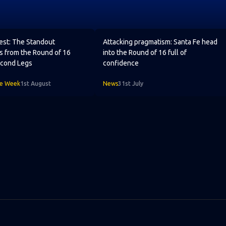
 Round of 16 Playoff Second Legs
est: The Standout Performers from the Round of 16 Playoff S
Attacking pragmatism: Santa Fe head
Best: The Standout
Attacking pragmatism: Santa Fe head
s from the Round of 16
into the Round of 16 full of
econd Legs
confidence
he Week
1st August
News
31st July