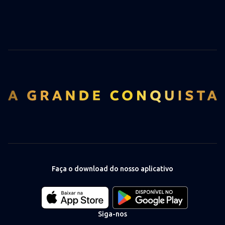
Faça o download do nosso aplicativo
Download
Download
our
our
app
app
Siga-nos
on
on